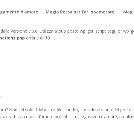
dalla versione 7.0.0! Utilizza al suo posto wp_get_script_tag() or wp_get
egamento d’amore
Magia Rossa per far innamorare.
Magi
nctions.php
on line
6170
dalla versione 7.0.0! Utilizza al suo posto wp_get_script_tag() or wp_get
nctions.php
on line
6170
a
ttura? Non sei solo! Il Maestro Alessandro, considerato uno dei pochi
er aiutarti con rituali d’amore potentissimi, legamenti d’amore, rituali di.