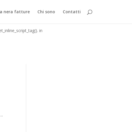
_inline_script_tag(). in
a nera fatture
Chi sono
Contatti
_inline_script_tag(). in
..