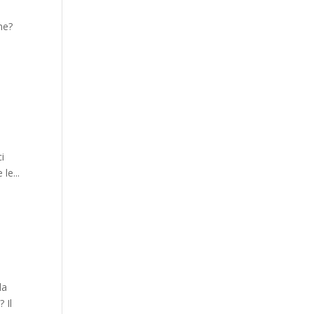
ne?
i
le...
la
 Il