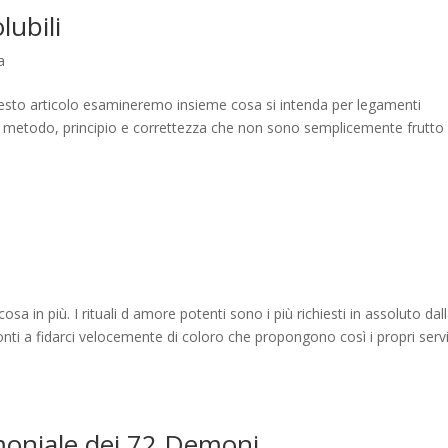
lubili
a
uesto articolo esamineremo insieme cosa si intenda per legamenti
i metodo, principio e correttezza che non sono semplicemente frutto 
sa in più. I rituali d amore potenti sono i più richiesti in assoluto dal
onti a fidarci velocemente di coloro che propongono così i propri servi
imoniale dei 72 Demoni