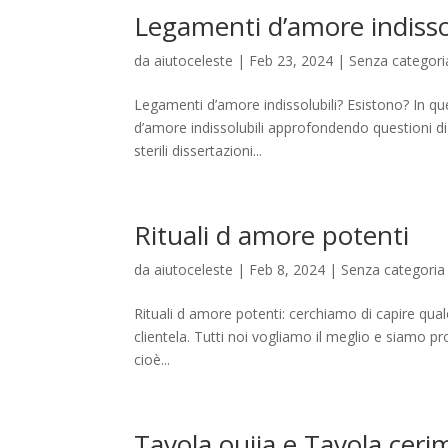
Legamenti d’amore indisso
da
aiutoceleste
|
Feb 23, 2024
|
Senza categori
Legamenti d’amore indissolubili? Esistono? In q
d’amore indissolubili approfondendo questioni d
sterili dissertazioni...
Rituali d amore potenti
da
aiutoceleste
|
Feb 8, 2024
|
Senza categoria
Rituali d amore potenti: cerchiamo di capire qualco
clientela. Tutti noi vogliamo il meglio e siamo pr
cioè...
Tavola ouija e Tavola cer