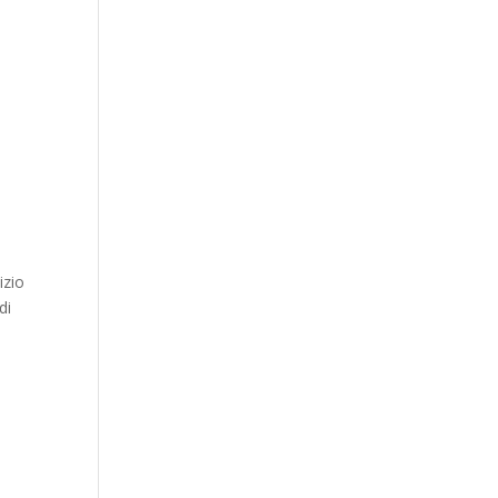
izio
di