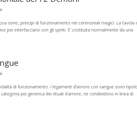
ia
: cosa sono, principi di funzionamento nei cerimoniali magici. La tavola 
o per interfacciarsi con gli spiriti. E’ costituita normalmente da una
angue
ia
alità di funzionamento. I legamenti d’amore con sangue sono tipol
 categoria più generica dei rituali d’amore, ne condividono in linea di