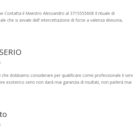
ne Contatta il Maestro Alessandro al 3715555608 Il rituale di
le che si avvale dell’ intercettazione di forze a valenza divisoria,
SERIO
a
i che dobbiamo considerare per qualificare come professionale il serv
e esoterico serio non dará mai garanzia di risultati, non parlerá mai 
to
a