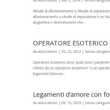
da
aiutoceleste
|
Gen 2, 2024
|
Senza categoria
Rituale di allontanamento o Rituale di separazio
allontanamento o rituale di separazione è un ritua
disgiuntiva e destrutturante che...
OPERATORE ESOTERICO 
da
aiutoceleste
|
Dic 22, 2023
|
Senza categori
Operatore esoterico serio: quali sono i parametr
offerto da un operatore esoterico? 1) un operator
legamenti d’amore...
Legamenti d’amore con fo
da
aiutoceleste
|
Dic 15, 2023
|
Senza categori