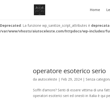
Deprecated
: La funzione wp_sanitize_script_attributes è
deprecata
Home
L
/var/www/vhosts/aiutoceleste.com/httpdocs/wp-includes/fu
Deprecated
: La funzione wp_sanitize_script_attributes è
deprecata
/var/www/vhosts/aiutoceleste.com/httpdocs/wp-includes/fu
operatore esoterico serio
da
aiutoceleste
|
Feb 29, 2024
|
Senza categori
Soffri d’amore? Senti di essere vittima di una fa
operatori esoterici seri ed onesti in Italia è qui p