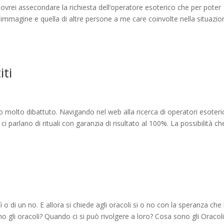
vrei assecondare la richiesta dell’operatore esoterico che per poter
mmagine e quella di altre persone a me care coinvolte nella situazio
ti
molto dibattuto. Navigando nel web alla ricerca di operatori esoteric
 parlano di rituali con garanzia di risultato al 100%. La possibilità che 
sì o di un no. E allora si chiede agli oracoli si o no con la speranza che 
 gli oracoli? Quando ci si può rivolgere a loro? Cosa sono gli Oracoli?