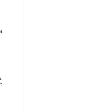
di
la
zi,