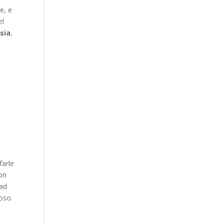
e, e
el
sia
,
farle
con
 ad
oso.