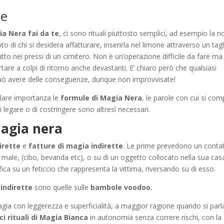
te
a Nera fai da te
, ci sono rituali piuttosto semplici, ad esempio la n
to di chi si desidera affatturare, inserirla nel limone attraverso un tagl
 tutto nei pressi di un cimitero. Non è un’operazione difficile da fare ma
tare a colpi di ritorno anche devastanti. E’ chiaro però che qualsiasi
può avere delle conseguenze, dunque non improvvisate!
olare importanza le
formule di Magia Nera
, le parole con cui si comp
di legare o di costringere sono altresì necessari.
magia nera
irette
e
fatture di magia indirette
. Le prime prevedono un conta
l male, (cibo, bevanda etc), o su di un oggetto collocato nella sua casa
ica su un feticcio che rappresenta la vittima, riversando su di esso.
indirette
sono quelle sulle
bambole voodoo.
ia con leggerezza e superficialità, a maggior ragione quando si parla
ci rituali di Magia Bianca
in autonomia senza correre rischi, con la