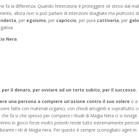
che fa la differenza. Quando l’intenzione è proteggere sé stessi dal mal
ente, allora non si può parlare di intenzioni sbagliate ma piuttosto d
endetta
, per
egoismo
, per
capriccio
, per pura
cattiveria
, per
gelo
egativa.
ia Nera
.
a
per il denaro, per ovviare ad un torto subito, per il successo.
ere una persona a compiere un’azione contro il suo volere
o a 
ere fatte con materiali organici, con chiodi arruginiti e soprattutto 
a che fa si che spesso per compiere i rituali di Magia Nera ci si rivolge
 entrino in gioco forze molto potenti rende tutto estremamente pericol
durante i riti di Magia nera. Per questo è sempre sconsigliato agire in