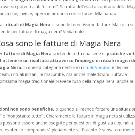
traverso potenti aiuti “esterni”. Si tratta dell’esatto contrario della Ma
anca che, invece, opera in armonia con le forze della natura.
a i
rituali di Magia Nera
ci sono le temutissime fatture. Ma cosa si
tende per fatture di magia nera? Vediamolo
osa sono le fatture di Magia Nera
er
fatture di Magia Nera
si intende tutta una serie di
pratiche vol
d ottenere un risultato attraverso l’impiego di rituali magici d
agia Nera
. In questa categoria rientrano i
rituali Voodoo
e dei neri
eah, i rituali indiani, le macumbe, ma anche maledizioni. Tuttavia
ltissima magia tradizionale prevede l’uso della magia nera, anche la
zioni non sono benefiche
, o quando si intende forzare una situazio
i” e “nonostante tutto” . Chiaramente le fatture in magia nera si utiliz
a possono essere anche eseguite per questioni di giustizia e quindi a
atore esoterico comprenderà pienamente se l’intento è sensato o meno