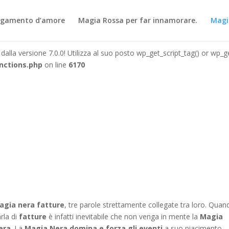
dalla versione 7.0.0! Utilizza al suo posto wp_get_script_tag() or wp_get
egamento d’amore
Magia Rossa per far innamorare.
Magi
nctions.php
on line
6170
dalla versione 7.0.0! Utilizza al suo posto wp_get_script_tag() or wp_get
nctions.php
on line
6170
agia nera fatture
, tre parole strettamente collegate tra loro. Quan
rla di
fatture
è infatti inevitabile che non venga in mente la
Magia
era
. La
Magia Nera domina e forza gli eventi
a suo piacimento