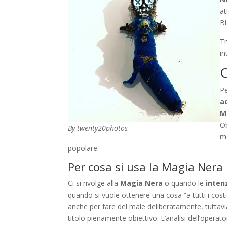
at
Bi
Tr
in
C
P
a
M
Ob
By twenty20photos
mo
popolare.
Per cosa si usa la Magia Nera
Ci si rivolge alla
Magia Nera
o quando le
inten
quando si vuole ottenere una cosa “a tutti i cost
anche per fare del male deliberatamente, tuttavi
titolo pienamente obiettivo. L’analisi dell’oper