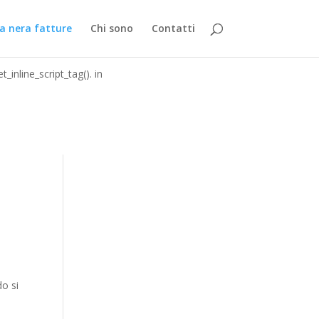
_inline_script_tag(). in
a nera fatture
Chi sono
Contatti
_inline_script_tag(). in
do si