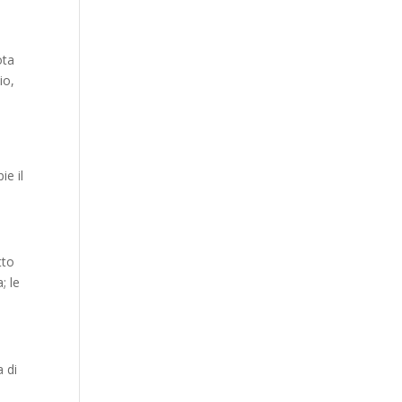
ota
io,
ie il
tto
; le
 di