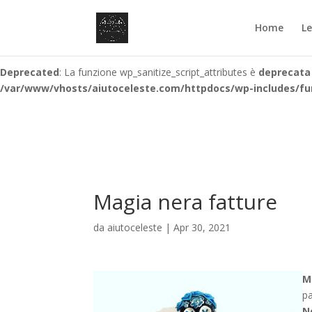
Deprecated
: La funzione wp_sanitize_script_attributes è
deprecata
Home
L
/var/www/vhosts/aiutoceleste.com/httpdocs/wp-includes/fu
Deprecated
: La funzione wp_sanitize_script_attributes è
deprecata
/var/www/vhosts/aiutoceleste.com/httpdocs/wp-includes/fu
Magia nera fatture
da
aiutoceleste
|
Apr 30, 2021
M
pa
N