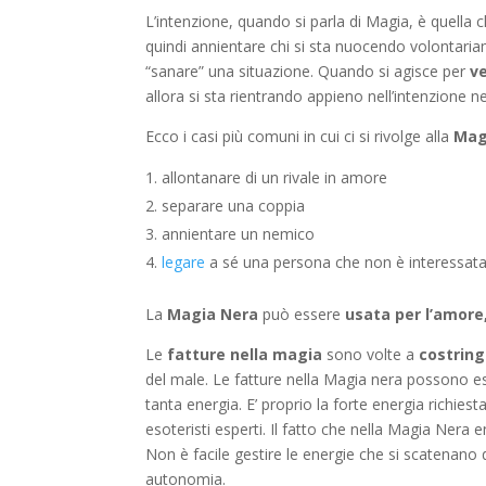
L’intenzione, quando si parla di Magia, è quella 
quindi annientare chi si sta nuocendo volontariam
“sanare” una situazione. Quando si agisce per
v
allora si sta rientrando appieno nell’intenzione n
Ecco i casi più comuni in cui ci si rivolge alla
Mag
allontanare di un rivale in amore
separare una coppia
annientare un nemico
legare
a sé una persona che non è interessat
La
Magia Nera
può essere
usata per l’amore, 
Le
fatture nella magia
sono volte a
costring
del male. Le fatture nella Magia nera possono ess
tanta energia. E’ proprio la forte energia richiest
esoteristi esperti. Il fatto che nella Magia Nera
Non è facile gestire le energie che si scatenano 
autonomia.