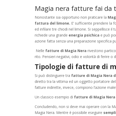
Magia nera fatture fai da 
Nonostante sia opportuno non praticare la
Magi
fattura del limone.
E’ sufficiente prendere la fo
ed infilare tre chiodi nel limone. Si seppellisce il
richiede una grande
energia psichica
e può por
azione fatta senza una preparazione specifica 
Nelle
fatture di Magia Nera
rivestono partic
rito. Pensieri negativi, odio e volontà di ferire o 
Tipologie di fatture di 
Si può distinguere tra
fatture di Magia Nera d
diretto tra la vittima ed un oggetto portatore de
fatture indirette, invece, compiono l’azione malef
Un classico esempio di
fatture di Magia Nera 
Concludendo, non si deve mai operare con la Mag
Magia Nera. Mentre è possibile eseguire
sempli